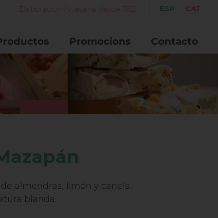
ESP
CAT
Elaboración Artesana desde 1922
Productos
Promocions
Contacto
 Mazapán
de almendras, limón y canela.
xtura blanda.