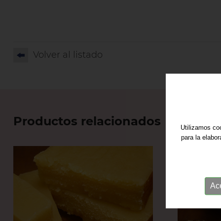
Volver al listado
Productos relacionados
Utilizamos coo
para la elabo
Ac