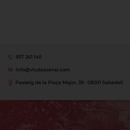
937 261 140
info@viudaasensi.com
Passeig de la Plaça Major, 39 . 08201 Sabadell