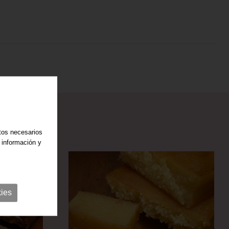
atos necesarios
 información y
ies