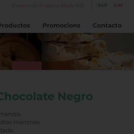
ESP
CAT
Elaboración Artesana desde 1922
Productos
Promocions
Contacto
Chocolate Negro
lmendra.
ndras marrones.
tada.