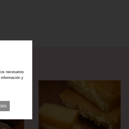
atos necesarios
 información y
ies