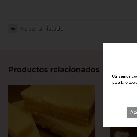
Volver al listado
Productos relacionados
Utilizamos coo
para la elabo
Ac