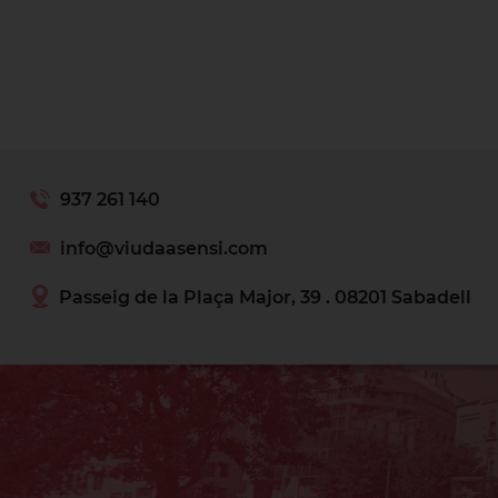
937 261 140
info@viudaasensi.com
Passeig de la Plaça Major, 39 . 08201 Sabadell