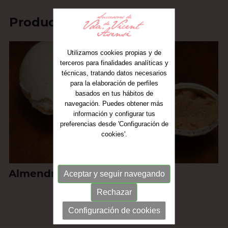
Productos relacionados
Utilizamos cookies propias y de
terceros para finalidades analíticas y
técnicas, tratando datos necesarios
para la elaboración de perfiles
basados en tus hábitos de
navegación. Puedes obtener más
información y configurar tus
preferencias desde 'Configuración de
cookies'.
Almendras rellenas
Aceptar y seguir navegando
Rechazar
Configuración de cookies