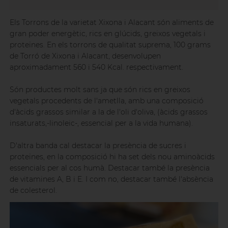
Els Torrons de la varietat Xixona i Alacant són aliments de
gran poder energètic, rics en glúcids, greixos vegetals i
proteïnes. En els torrons de qualitat suprema, 100 grams
de Torró de Xixona i Alacant, desenvolupen
aproximadament 560 i 540 Kcal. respectivament.
Són productes molt sans ja que són rics en greixos
vegetals procedents de l'ametlla, amb una composició
d'àcids grassos similar a la de l'oli d'oliva, (àcids grassos
insaturats,-linoleic-, essencial per a la vida humana).
D'altra banda cal destacar la presència de sucres i
proteïnes, en la composició hi ha set dels nou aminoàcids
essencials per al cos humà. Destacar també la presència
de vitamines A, B i E. I com no, destacar també l'absència
de colesterol.