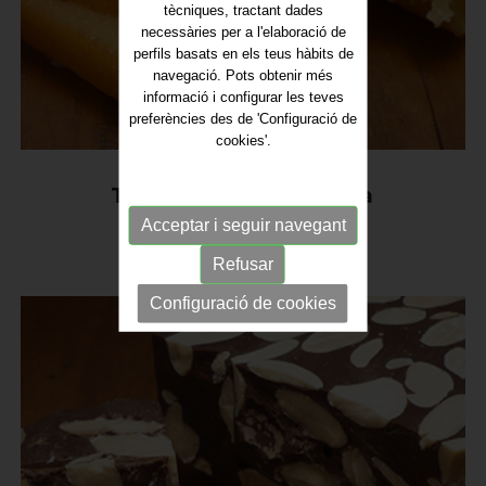
tècniques, tractant dades
necessàries per a l'elaboració de
perfils basats en els teus hàbits de
navegació. Pots obtenir més
informació i configurar les teves
preferències des de 'Configuració de
cookies'.
Torró de Gema Cremada
Acceptar i seguir navegant
Refusar
Configuració de cookies