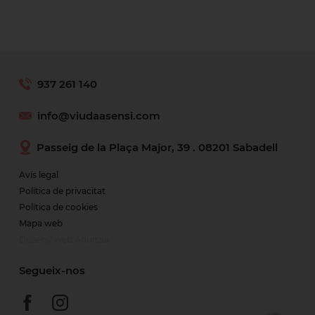
937 261 140
info@viudaasensi.com
Passeig de la Plaça Major, 39 . 08201 Sabadell
Avís legal
Política de privacitat
Política de cookies
Mapa web
Disseny web Anunzia
Segueix-nos