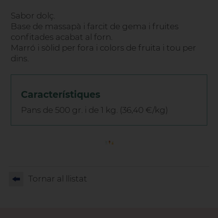
Sabor dolç.
Base de massapà i farcit de gema i fruites
confitades acabat al forn.
Marró i sòlid per fora i colors de fruita i tou per
dins.
Característiques
Pans de 500 gr. i de 1 kg. (36,40 €/kg)
Tornar al llistat