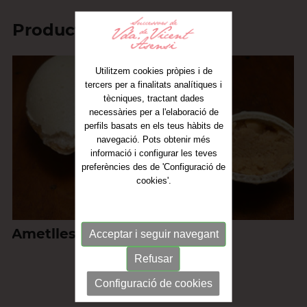
Productes relacionats
Utilitzem cookies pròpies i de
tercers per a finalitats analítiques i
tècniques, tractant dades
necessàries per a l'elaboració de
perfils basats en els teus hàbits de
navegació. Pots obtenir més
informació i configurar les teves
preferències des de 'Configuració de
cookies'.
Ametlles farcides
Acceptar i seguir navegant
Refusar
Configuració de cookies